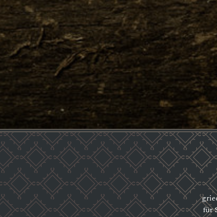
grie
für 