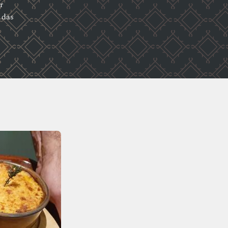
r
 das