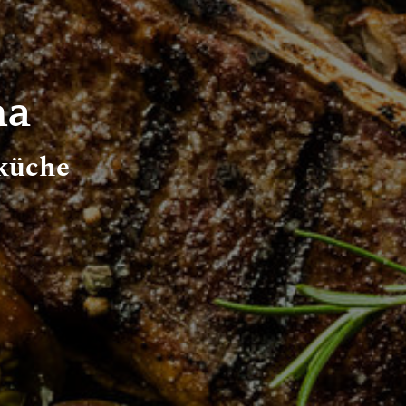
na
 küche