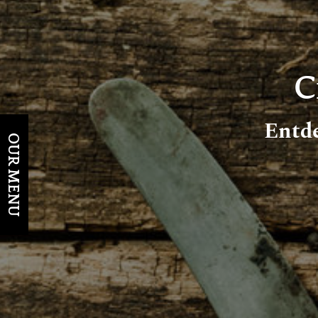
C
Entde
OUR MENU